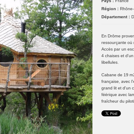
Pays :
France
Région :
Rhône-
Département :
D
En Drôme provenç
ressourçante où 
Accès par un esc
4 chaises et d'un 
libellules.
Cabane de 19 m2 
française, avec l
grand lit et d'un 
féérique avec la
fraîcheur du pilot