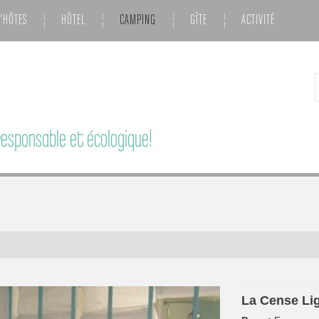
'HÔTES
HÔTEL
CAMPING
GÎTE
ACTIVITÉ
esponsable et écologique!
La Cense Li