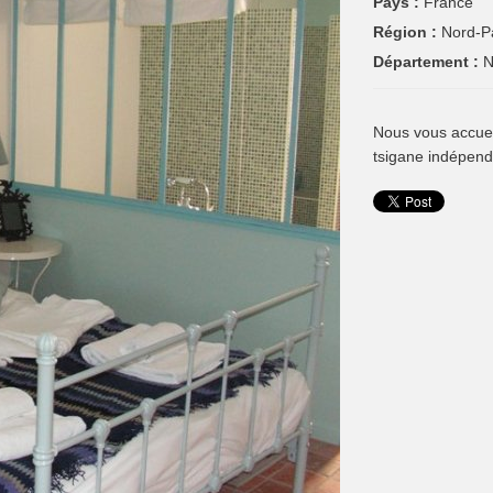
Pays :
France
Région :
Nord-P
Département :
N
Nous vous accuei
tsigane indépend