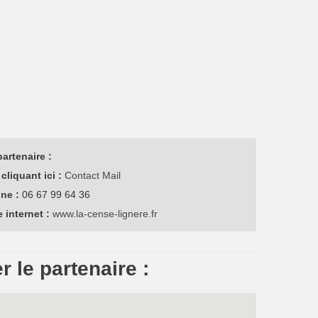
artenaire :
cliquant ici :
Contact Mail
one :
06 67 99 64 36
e internet :
www.la-cense-lignere.fr
r le partenaire :