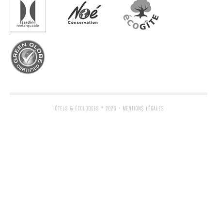
HÔTELS & ÉCOLODGES
® 2026 •
MENTIONS LÉGALES