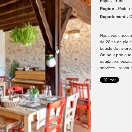
Pays :
France
Région :
Poitou
Département :
C
Nous vous accuei
de 28Ha en plein
boucle de rivière.
On peut pratique
équitation, escal
services : restaur