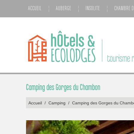
ACCUEIL
AUBERGE
INSOLITE
CHAMBRE D
tourisme r
Camping des Gorges du Chambon
Accueil
/
Camping
/
Camping des Gorges du Chamb