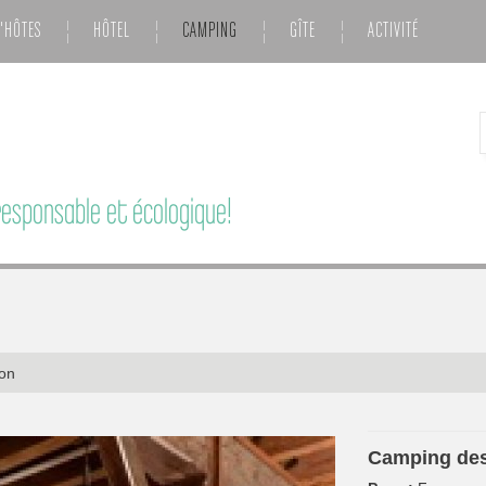
'HÔTES
HÔTEL
CAMPING
GÎTE
ACTIVITÉ
esponsable et écologique!
on
Camping de