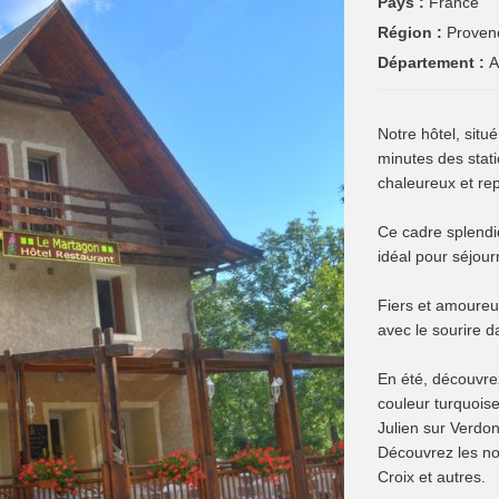
Pays :
France
Région :
Proven
Département :
A
Notre hôtel, situ
minutes des stati
chaleureux et re
Ce cadre splendid
idéal pour séjour
Fiers et amoureu
avec le sourire d
En été, découvre
couleur turquoise
Julien sur Verdon
Découvrez les nom
Croix et autres.