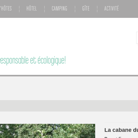
'HÔTES
HÔTEL
CAMPING
GÎTE
ACTIVITÉ
esponsable et écologique!
La cabane d