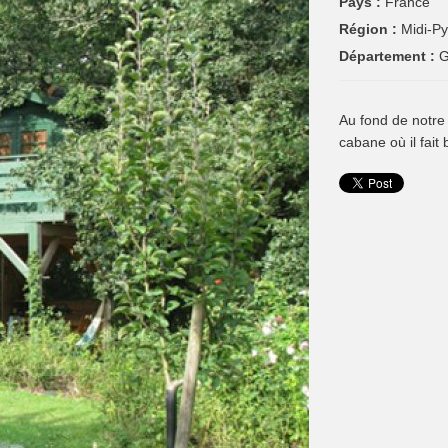
Pays :
France
Région :
Midi-P
Département :
G
Au fond de notre 
cabane où il fait