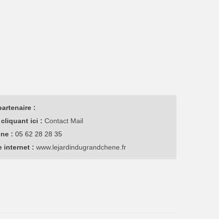
artenaire :
cliquant ici :
Contact Mail
one :
05 62 28 28 35
e internet :
www.lejardindugrandchene.fr