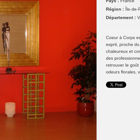
Pays :
France
Région :
Île-de-
Département :
V
Coeur à Corps est
esprit, proche d
chaleureux et co
des professionne
retrouver le goût
odeurs florales, 