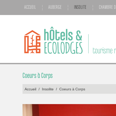
ACCUEIL
AUBERGE
INSOLITE
CHAMBRE D
tourisme r
Coeurs à Corps
Accueil
/
Insolite
/
Coeurs à Corps