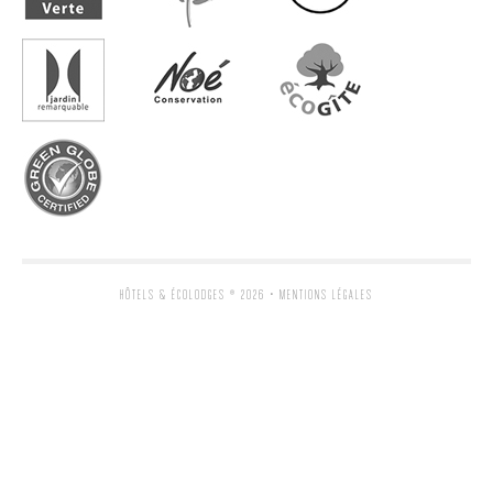
HÔTELS & ÉCOLODGES
® 2026 •
MENTIONS LÉGALES