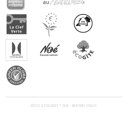
HÔTELS & ÉCOLODGES
® 2026 •
MENTIONS LÉGALES