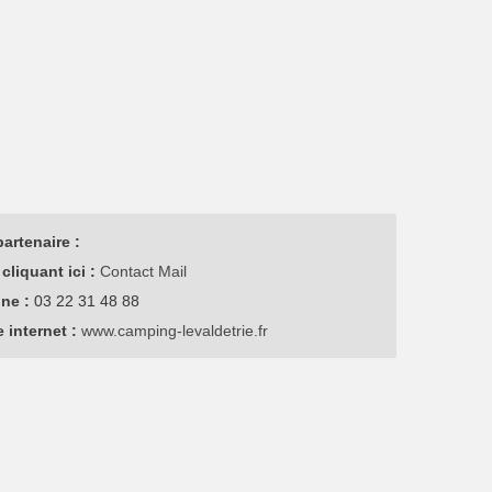
artenaire :
cliquant ici :
Contact Mail
one :
03 22 31 48 88
e internet :
www.camping-levaldetrie.fr