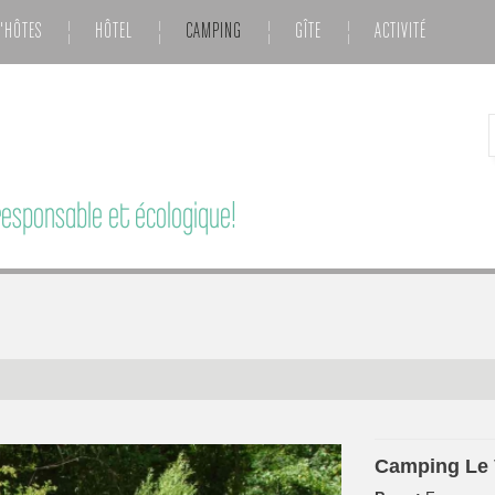
'HÔTES
HÔTEL
CAMPING
GÎTE
ACTIVITÉ
esponsable et écologique!
Camping Le V