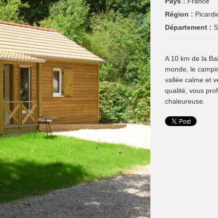
Pays :
France
Région :
Picardi
Département :
A 10 km de la Ba
monde, le campin
vallée calme et v
qualité, vous pro
chaleureuse.