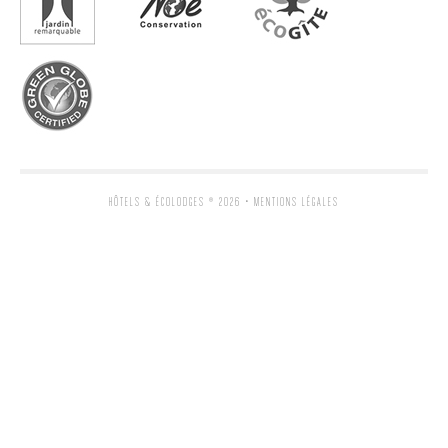
HÔTELS & ÉCOLODGES
® 2026 •
MENTIONS LÉGALES