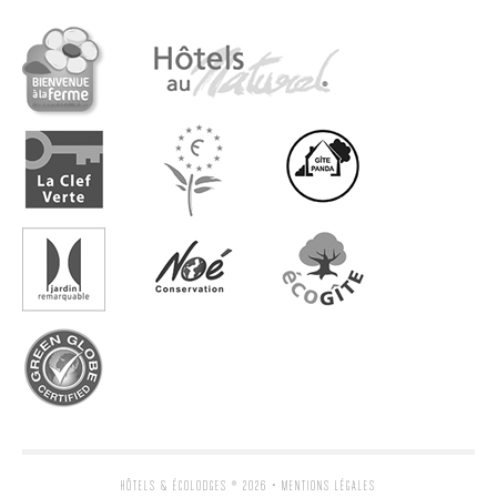
HÔTELS & ÉCOLODGES
® 2026 •
MENTIONS LÉGALES